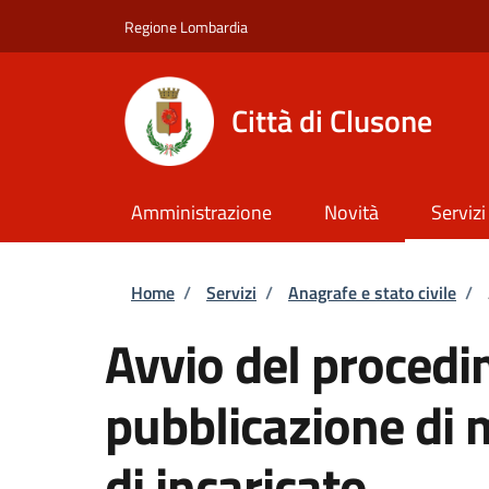
Salta al contenuto principale
Skip to footer content
Regione Lombardia
Città di Clusone
Amministrazione
Novità
Servizi
Briciole di pane
Home
/
Servizi
/
Anagrafe e stato civile
/
Avvio del procedi
pubblicazione di 
di incaricato