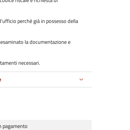
odice fiscale e richiesta di
’ufficio perché già in possesso della
er esaminato la documentazione e
rtamenti necessari.
e
cun pagamento