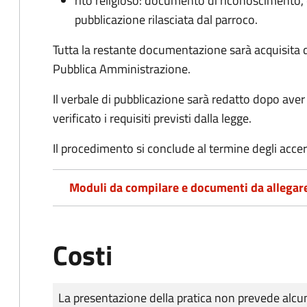
rito religioso: documento di riconoscimento, c
pubblicazione rilasciata dal parroco.
Tutta la restante documentazione sarà acquisita d
Pubblica Amministrazione.
Il verbale di pubblicazione sarà redatto dopo av
verificato i requisiti previsti dalla legge.
Il procedimento si conclude al termine degli acce
Moduli da compilare e documenti da allegar
Costi
Tipo di pagamento
Importo
La presentazione della pratica non prevede al