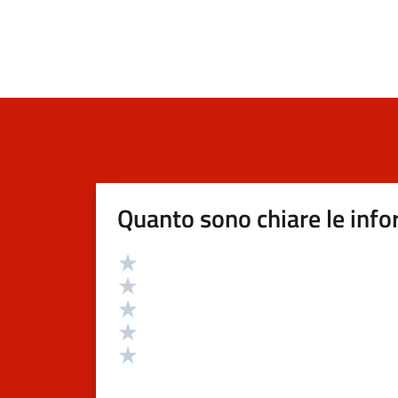
Quanto sono chiare le info
Valutazione
Valuta 5 stelle su 5
Valuta 4 stelle su 5
Valuta 3 stelle su 5
Valuta 2 stelle su 5
Valuta 1 stelle su 5