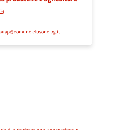
G)
suap@comune.clusone.bg.it
nda di autorizzazione, concessione o