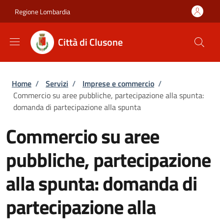
Salta al contenuto principale
Skip to footer content
Regione Lombardia
Città di Clusone
Briciole di pane
Home
/
Servizi
/
Imprese e commercio
/
Commercio su aree pubbliche, partecipazione alla spunta:
domanda di partecipazione alla spunta
Commercio su aree
pubbliche, partecipazione
alla spunta: domanda di
partecipazione alla