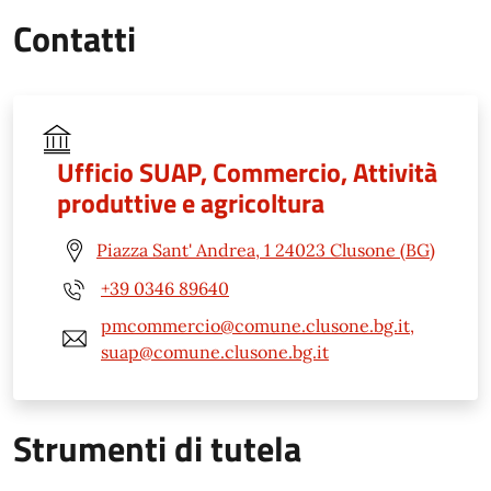
Contatti
Ufficio SUAP, Commercio, Attività
produttive e agricoltura
Piazza Sant' Andrea, 1 24023 Clusone (BG)
+39 0346 89640
pmcommercio@comune.clusone.bg.it,
suap@comune.clusone.bg.it
Strumenti di tutela