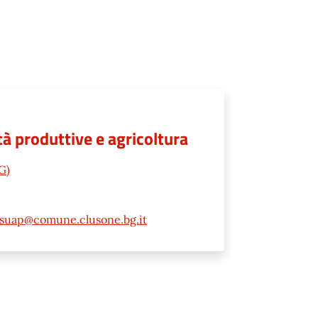
à produttive e agricoltura
G)
suap@comune.clusone.bg.it