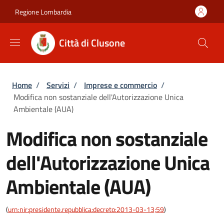
Salta al contenuto principale
Skip to footer content
Regione Lombardia
Città di Clusone
Briciole di pane
Home
/
Servizi
/
Imprese e commercio
/
Modifica non sostanziale dell'Autorizzazione Unica
Ambientale (AUA)
Modifica non sostanziale
dell'Autorizzazione Unica
Ambientale (AUA)
(
urn:nir:presidente.repubblica:decreto:2013-03-13;59
)