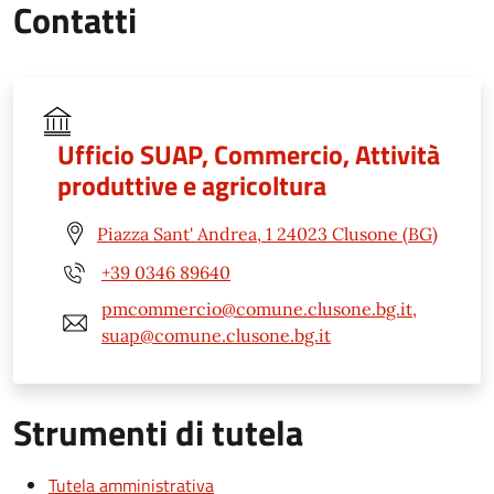
Contatti
Ufficio SUAP, Commercio, Attività
produttive e agricoltura
Piazza Sant' Andrea, 1 24023 Clusone (BG)
+39 0346 89640
pmcommercio@comune.clusone.bg.it,
suap@comune.clusone.bg.it
Strumenti di tutela
Tutela amministrativa