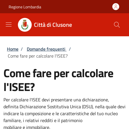
Salta al contenuto principale
Skip to footer content
Regione Lombardia
Città di Clusone
Briciole di pane
Home
/
Domande frequenti
/
Come fare per calcolare l'ISEE?
Come fare per calcolare
l'ISEE?
Per calcolare l'ISEE devi presentare una dichiarazione,
definita Dichiarazione Sostitutiva Unica (DSU), nella quale devi
indicare la composizione e le caratteristiche del tuo nucleo
familiare, i relativi redditi e il patrimonio
mobiliare e immobiliare.