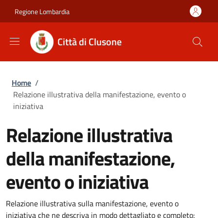
Salta al contenuto principale
Skip to footer content
Regione Lombardia
Città di Clusone
Briciole di pane
Home
/
Relazione illustrativa della manifestazione, evento o
iniziativa
Relazione illustrativa
della manifestazione,
evento o iniziativa
Relazione illustrativa sulla manifestazione, evento o
iniziativa che ne descriva in modo dettagliato e completo: