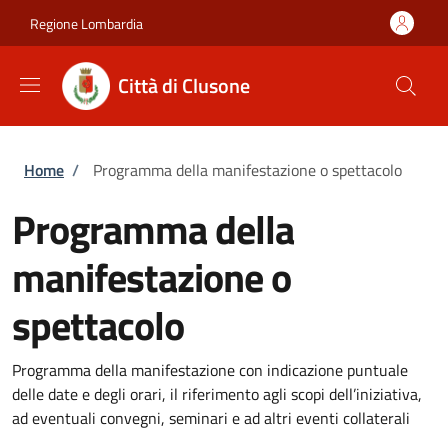
Salta al contenuto principale
Skip to footer content
Regione Lombardia
Città di Clusone
Briciole di pane
Home
/
Programma della manifestazione o spettacolo
Programma della
manifestazione o
spettacolo
Programma della manifestazione con indicazione puntuale
delle date e degli orari, il riferimento agli scopi dell’iniziativa,
ad eventuali convegni, seminari e ad altri eventi collaterali