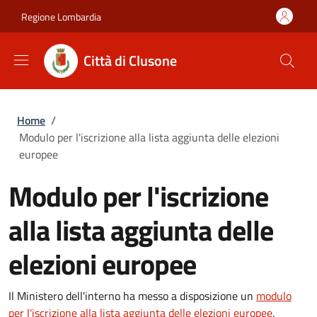
Salta al contenuto principale
Skip to footer content
Regione Lombardia
Città di Clusone
Briciole di pane
Home
/
Modulo per l'iscrizione alla lista aggiunta delle elezioni
europee
Modulo per l'iscrizione
alla lista aggiunta delle
elezioni europee
Il Ministero dell'interno ha messo a disposizione un
modulo
per l'iscrizione alla lista aggiunta delle elezioni europee
.