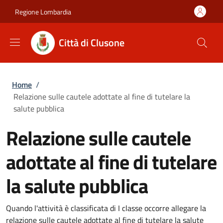
Salta al contenuto principale
Skip to footer content
Regione Lombardia
Città di Clusone
Briciole di pane
Home
/
Relazione sulle cautele adottate al fine di tutelare la
salute pubblica
Relazione sulle cautele
adottate al fine di tutelare
la salute pubblica
Quando l'attività è classificata di I classe occorre allegare la
relazione sulle cautele adottate al fine di tutelare la salute