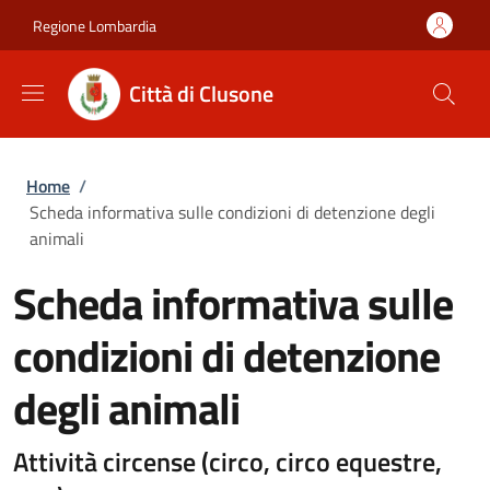
Salta al contenuto principale
Skip to footer content
Regione Lombardia
Città di Clusone
Briciole di pane
Home
/
Scheda informativa sulle condizioni di detenzione degli
animali
Scheda informativa sulle
condizioni di detenzione
degli animali
Attività circense (circo, circo equestre,