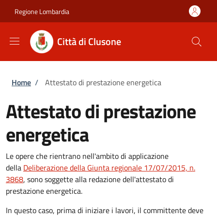
Salta al contenuto principale
Skip to footer content
Regione Lombardia
Città di Clusone
Briciole di pane
Home
/
Attestato di prestazione energetica
Attestato di prestazione
energetica
Le opere che rientrano nell'ambito di applicazione
della
Deliberazione della Giunta regionale 17/07/2015, n.
3868
, sono soggette alla redazione dell'attestato di
prestazione energetica.
In questo caso, prima di iniziare i lavori, il committente deve