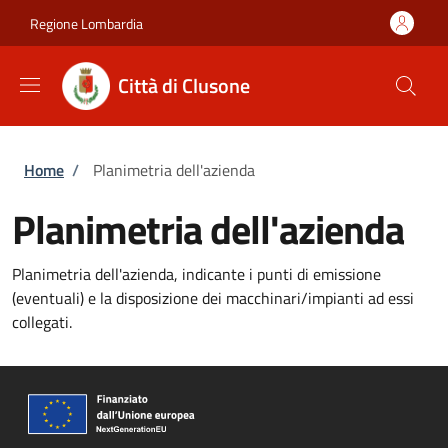
Salta al contenuto principale
Skip to footer content
Regione Lombardia
Città di Clusone
Briciole di pane
Home
/
Planimetria dell'azienda
Planimetria dell'azienda
Planimetria dell'azienda, indicante i punti di emissione
(eventuali) e la disposizione dei macchinari/impianti ad essi
collegati.