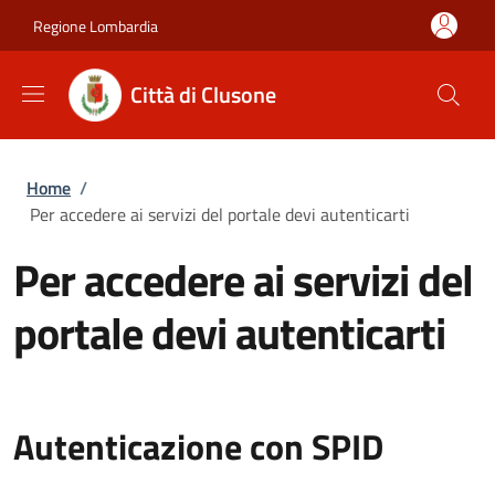
Salta al contenuto principale
Skip to footer content
Regione Lombardia
Città di Clusone
Briciole di pane
Home
/
Per accedere ai servizi del portale devi autenticarti
Per accedere ai servizi del
portale devi autenticarti
Autenticazione con SPID