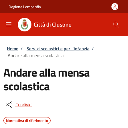
Salta al contenuto principale
Skip to footer content
Regione Lombardia
Città di Clusone
Briciole di pane
Home
/
Servizi scolastici e per l'infanzia
/
Andare alla mensa scolastica
Andare alla mensa
scolastica
Condividi
Normativa di riferimento