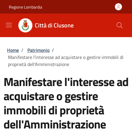
Salta al contenuto principale
Skip to footer content
Regione Lombardia
Città di Clusone
Briciole di pane
Home
/
Patrimonio
/
Manifestare l'interesse ad acquistare o gestire immobili di
proprietà dell'Amministrazione
Manifestare l'interesse ad
acquistare o gestire
immobili di proprietà
dell'Amministrazione