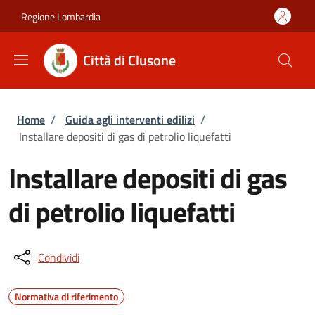
Salta al contenuto principale
Skip to footer content
Regione Lombardia
Città di Clusone
Briciole di pane
Home
/
Guida agli interventi edilizi
/
Installare depositi di gas di petrolio liquefatti
Installare depositi di gas
di petrolio liquefatti
Condividi
Normativa di riferimento