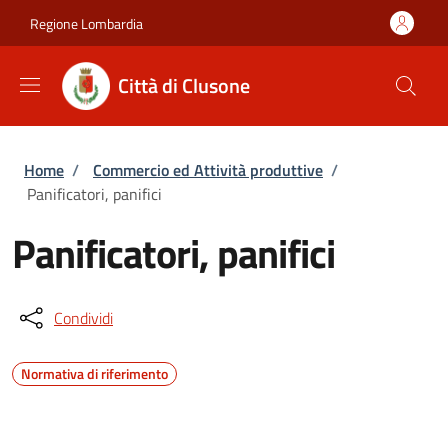
Salta al contenuto principale
Skip to footer content
Regione Lombardia
Città di Clusone
Briciole di pane
Home
/
Commercio ed Attività produttive
/
Panificatori, panifici
Panificatori, panifici
Condividi
Normativa di riferimento