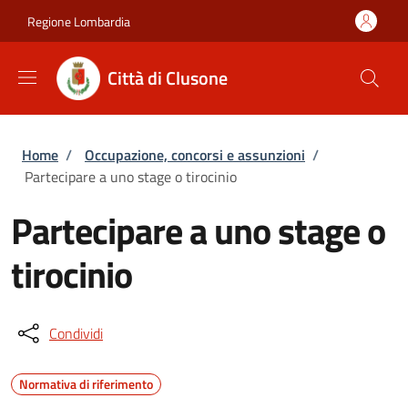
Salta al contenuto principale
Skip to footer content
Regione Lombardia
Città di Clusone
Briciole di pane
Home
/
Occupazione, concorsi e assunzioni
/
Partecipare a uno stage o tirocinio
Partecipare a uno stage o
tirocinio
Condividi
Normativa di riferimento