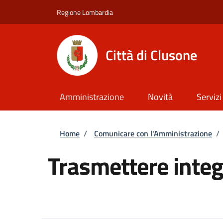
Salta al contenuto principale
Skip to footer content
Regione Lombardia
Città di Clusone
Amministrazione
Novità
Servizi
Briciole di pane
Home
/
Comunicare con l'Amministrazione
/
Trasmettere integ