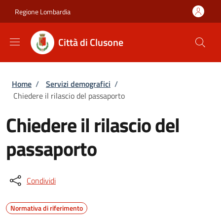
Salta al contenuto principale
Skip to footer content
Regione Lombardia
Città di Clusone
Briciole di pane
Home
/
Servizi demografici
/
Chiedere il rilascio del passaporto
Chiedere il rilascio del
passaporto
Condividi
Normativa di riferimento