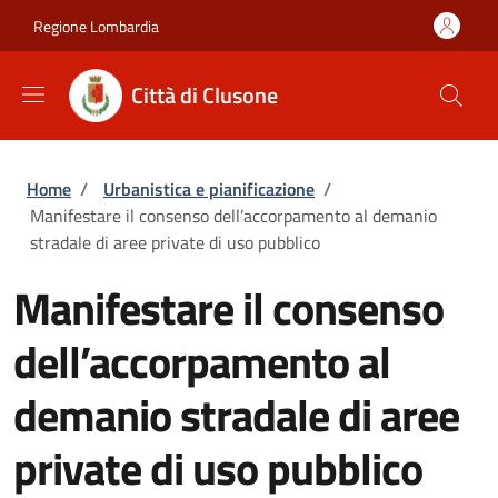
Salta al contenuto principale
Skip to footer content
Regione Lombardia
Città di Clusone
Briciole di pane
Home
/
Urbanistica e pianificazione
/
Manifestare il consenso dell’accorpamento al demanio
stradale di aree private di uso pubblico
Manifestare il consenso
dell’accorpamento al
demanio stradale di aree
private di uso pubblico