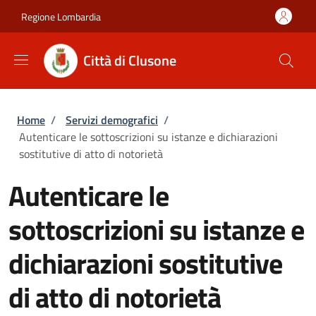
Salta al contenuto principale
Skip to footer content
Regione Lombardia
Città di Clusone
Briciole di pane
Home
/
Servizi demografici
/
Autenticare le sottoscrizioni su istanze e dichiarazioni
sostitutive di atto di notorietà
Autenticare le
sottoscrizioni su istanze e
dichiarazioni sostitutive
di atto di notorietà