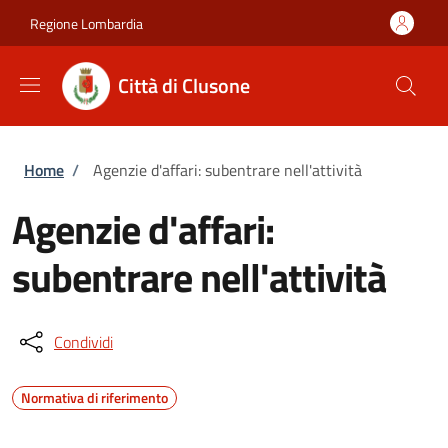
Salta al contenuto principale
Skip to footer content
Regione Lombardia
Città di Clusone
Briciole di pane
Home
/
Agenzie d'affari: subentrare nell'attività
Agenzie d'affari:
subentrare nell'attività
Condividi
Normativa di riferimento