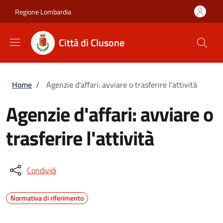
Salta al contenuto principale
Skip to footer content
Regione Lombardia
Città di Clusone
Briciole di pane
Home
/
Agenzie d'affari: avviare o trasferire l'attività
Agenzie d'affari: avviare o
trasferire l'attività
Condividi
Normativa di riferimento