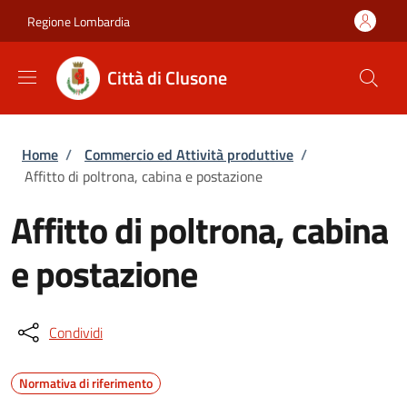
Salta al contenuto principale
Skip to footer content
Regione Lombardia
Città di Clusone
Briciole di pane
Home
/
Commercio ed Attività produttive
/
Affitto di poltrona, cabina e postazione
Affitto di poltrona, cabina
e postazione
Condividi
Normativa di riferimento