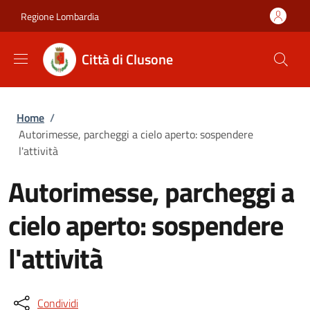
Salta al contenuto principale
Skip to footer content
Regione Lombardia
Città di Clusone
Briciole di pane
Home
/
Autorimesse, parcheggi a cielo aperto: sospendere
l'attività
Autorimesse, parcheggi a
cielo aperto: sospendere
l'attività
Condividi