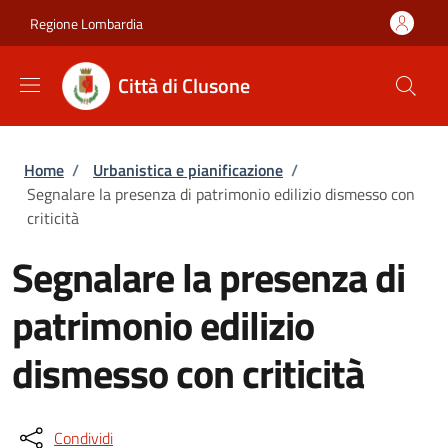
Salta al contenuto principale
Skip to footer content
Regione Lombardia
Città di Clusone
Briciole di pane
Home
/
Urbanistica e pianificazione
/
Segnalare la presenza di patrimonio edilizio dismesso con
criticità
Segnalare la presenza di
patrimonio edilizio
dismesso con criticità
Condividi