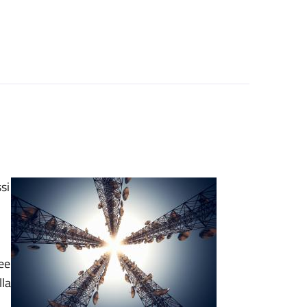
si
ree
lla