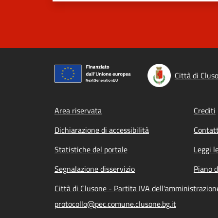
Città di Clus
Footer menu
Area riservata
Crediti
Dichiarazione di accessibilità
Contatt
Statistiche del portale
Leggi l
Segnalazione disservizio
Piano d
Città di Clusone - Partita IVA dell'amministrazi
protocollo@pec.comune.clusone.bg.it