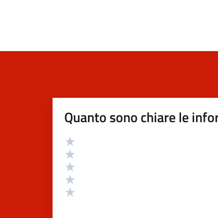
Quanto sono chiare le info
Valutazione
Valuta 5 stelle su 5
Valuta 4 stelle su 5
Valuta 3 stelle su 5
Valuta 2 stelle su 5
Valuta 1 stelle su 5