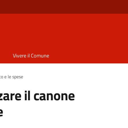
Vivere il Comune
to e le spese
zare il canone
e