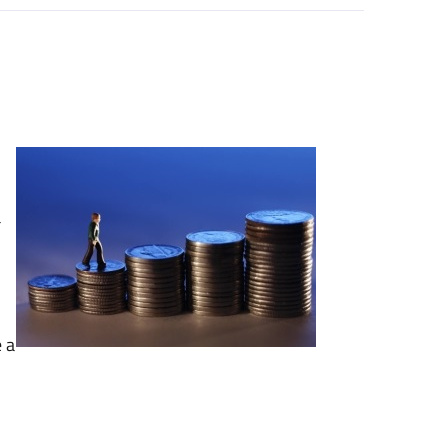
a
e a