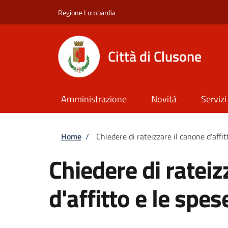
Salta al contenuto principale
Skip to footer content
Regione Lombardia
Città di Clusone
Amministrazione
Novità
Servizi
Briciole di pane
Home
/
Chiedere di rateizzare il canone d'affit
Chiedere di rateiz
d'affitto e le spes