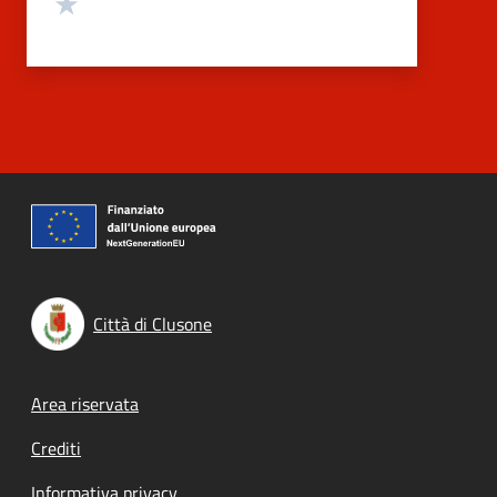
Valuta 1 stelle su 5
Città di Clusone
Footer menu
Area riservata
Crediti
Informativa privacy