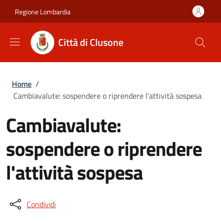
Salta al contenuto principale
Skip to footer content
Regione Lombardia
Città di Clusone
Briciole di pane
Home
/
Cambiavalute: sospendere o riprendere l'attività sospesa
Cambiavalute:
sospendere o riprendere
l'attività sospesa
Condividi