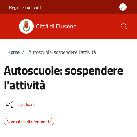
Salta al contenuto principale
Skip to footer content
Regione Lombardia
Città di Clusone
Briciole di pane
Home
/
Autoscuole: sospendere l'attività
Autoscuole: sospendere
l'attività
Condividi
Normativa di riferimento